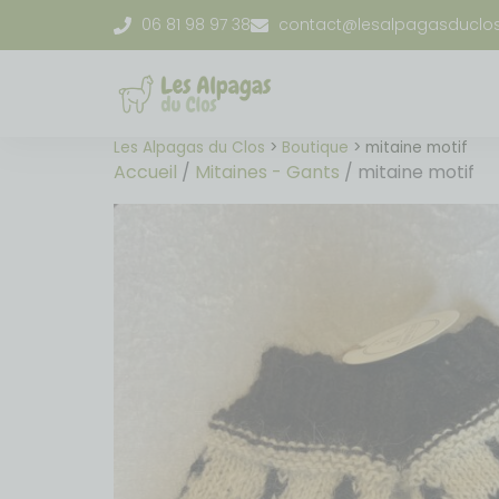
06 81 98 97 38
contact@lesalpagasduclo
Les Alpagas du Clos
>
Boutique
>
mitaine motif
Accueil
/
Mitaines - Gants
/ mitaine motif