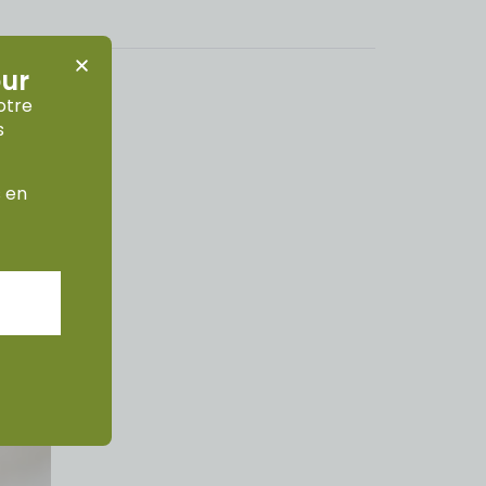
our
otre
s
s en