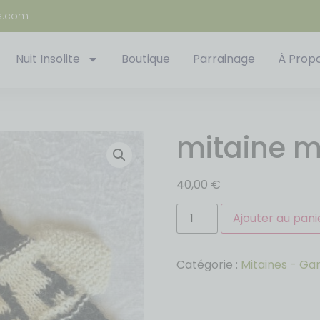
s.com
Nuit Insolite
Boutique
Parrainage
À Prop
mitaine m
40,00
€
Ajouter au pani
Catégorie :
Mitaines - Ga