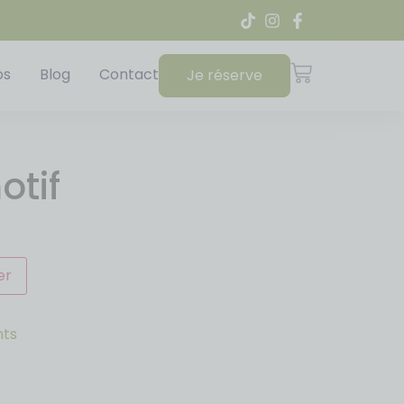
os
Blog
Contact
Je réserve
otif
er
nts