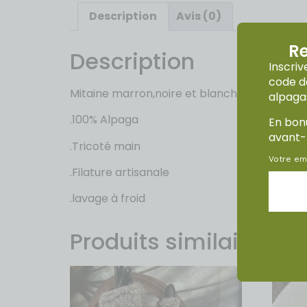
Description
Avis (0)
Re
Description
Inscri
code de
Mitaine marron,noire et blanche , motif Alp
alpag
.100% Alpaga
En bonu
avant-
.Tricoté main
Votre em
.Filature artisanale
.lavage à froid
Produits similaires